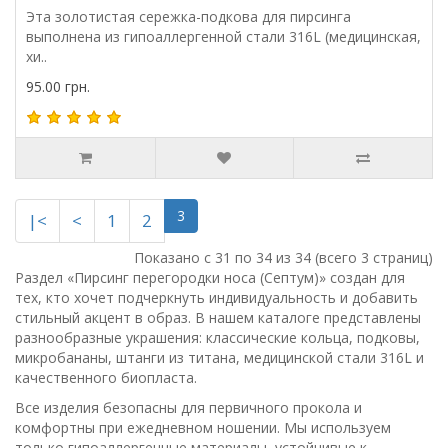
Эта золотистая сережка-подкова для пирсинга
выполнена из гипоаллергенной стали 316L (медицинская,
хи..
95.00 грн.
3
|<
<
1
2
Показано с 31 по 34 из 34 (всего 3 страниц)
Раздел «Пирсинг перегородки носа (Септум)» создан для
тех, кто хочет подчеркнуть индивидуальность и добавить
стильный акцент в образ. В нашем каталоге представлены
разнообразные украшения: классические кольца, подковы,
микробананы, штанги из титана, медицинской стали 316L и
качественного биопласта.
Все изделия безопасны для первичного прокола и
комфортны при ежедневном ношении. Мы используем
только гипоаллергенные материалы, устойчивые к