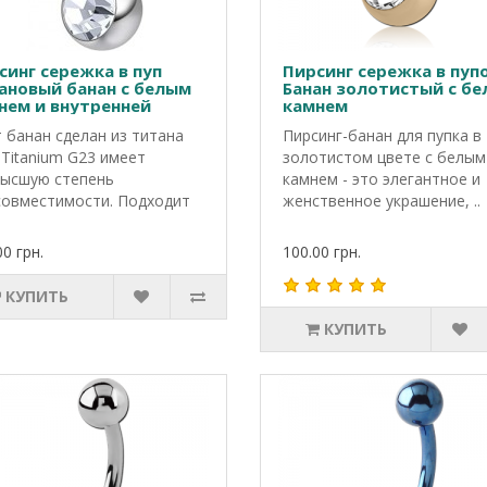
синг сережка в пуп
Пирсинг сережка в пуп
ановый банан с белым
Банан золотистый с б
нем и внутренней
камнем
ьбой
 банан сделан из титана
Пирсинг-банан для пупка в
 Titanium G23 имеет
золотистом цвете с белым
ысшую степень
камнем - это элегантное и
овместимости. Подходит
женственное украшение, ..
00 грн.
100.00 грн.
КУПИТЬ
КУПИТЬ