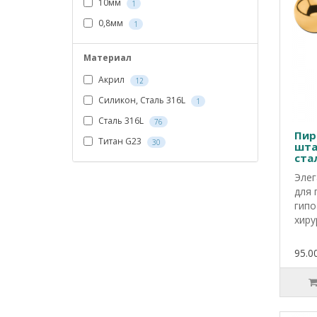
10мм
1
0,8мм
1
Материал
Акрил
12
Силикон, Сталь 316L
1
Сталь 316L
76
Пир
Титан G23
30
шта
ста
бол
Элег
для 
гипо
хиру
95.00