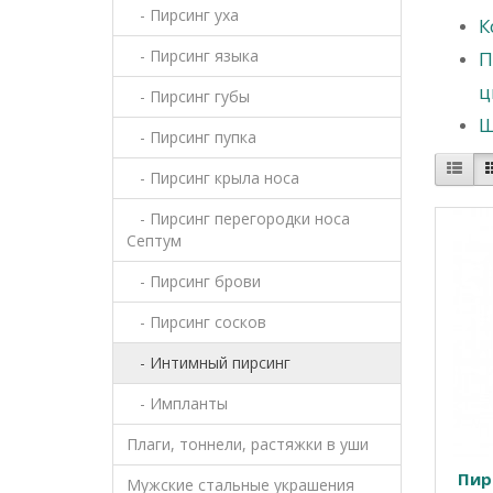
- Пирсинг уха
К
- Пирсинг языка
П
ц
- Пирсинг губы
Ш
- Пирсинг пупка
- Пирсинг крыла носа
- Пирсинг перегородки носа
Септум
- Пирсинг брови
- Пирсинг сосков
- Интимный пирсинг
- Импланты
Плаги, тоннели, растяжки в уши
Пир
Мужские стальные украшения