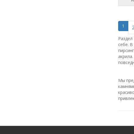
1
Раздел 
себе. В
пирсинг
акрила.
повсед
Мы пре
камнями
красиво
привле