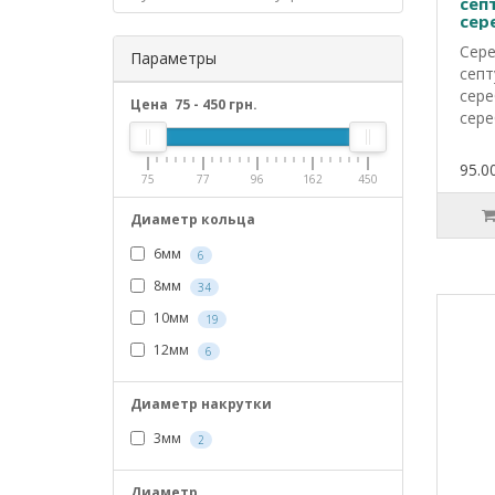
сеп
сер
Сере
Параметры
септ
сере
Цена
75
-
450
грн.
сере
95.00
75
77
96
162
450
Диаметр кольца
6мм
6
8мм
34
10мм
19
12мм
6
Диаметр накрутки
3мм
2
Диаметр