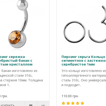
синг сережка
Пирсинг серьга Кольцо
ебристый банан с
сегментное с застежко
тым кристаллом
серебристое 1мм
на 10мм
 банан изготовлено из
Это кольцо изготовлено и
цинской стали 316L.
гипоаллергенного материа
а стержня 10мм. Толщина
сталь 316L. Оно универсал
жня 1..
и подходит..
 грн.
110.00 грн.
КУПИТЬ