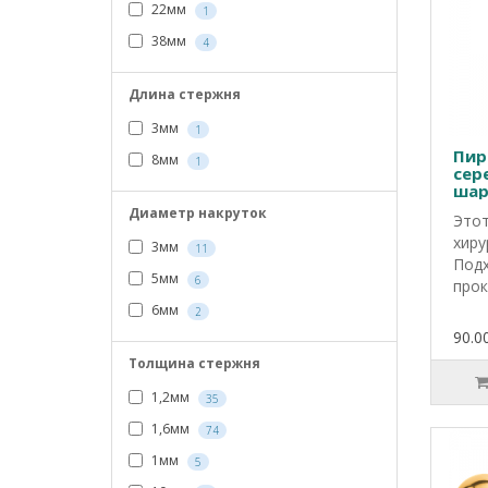
22мм
1
38мм
4
Длина стержня
3мм
1
Пир
8мм
1
сер
шар
Диаметр накруток
Этот
хиру
3мм
11
Подх
5мм
6
прок
6мм
2
90.00
Толщина стержня
1,2мм
35
1,6мм
74
1мм
5