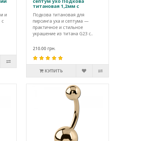
ний
септум ухо Подкова
титановая 1,2мм с
шариками 3мм
и и
Подкова титановая для
 с
пирсинга уха и септума —
практичное и стильное
украшение из титана G23 с..
210.00 грн.
КУПИТЬ