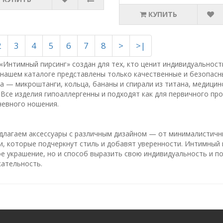
КУПИТЬ
2
3
4
5
6
7
8
>
>|
«Интимный пирсинг» создан для тех, кто ценит индивидуальность
 нашем каталоге представлены только качественные и безопасн
а — микроштанги, кольца, бананы и спирали из титана, медицин
 Все изделия гипоаллергенны и подходят как для первичного про
невного ношения.
длагаем аксессуары с различным дизайном — от минималистичн
, которые подчеркнут стиль и добавят уверенности. Интимный 
е украшение, но и способ выразить свою индивидуальность и п
кательность.