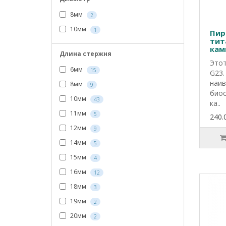
8мм
2
10мм
1
Пир
тит
кам
Длина стержня
рез
Этот
6мм
15
G23.
наив
8мм
9
биос
10мм
43
ка..
11мм
5
240.
12мм
9
14мм
5
15мм
4
16мм
12
18мм
3
19мм
2
20мм
2