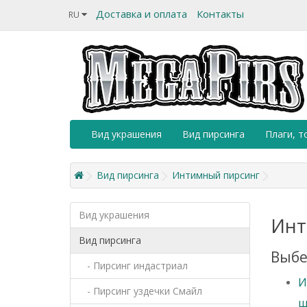
Доставка и оплата
Контакты
RU
Вид украшения
Вид пирсинга
Плаги, т
Вид пирсинга
Интимный пирсинг
Вид украшения
Инт
Вид пирсинга
Выбе
- Пирсинг индастриал
И
- Пирсинг уздечки Смайл
ш