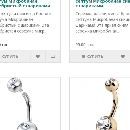
тум Микробанан
септум микробанан си
ебристый с шариками
с шариками
жка для пирсинга брови и
Сережка для пирсинга бров
ума Микробанан
септума Микробанан синий
бристый с шариками Эта
шариками Эта яркая синяя
бристая сережка микр..
сережка микробанан..
 грн.
95.00 грн.
КУПИТЬ
КУПИТЬ