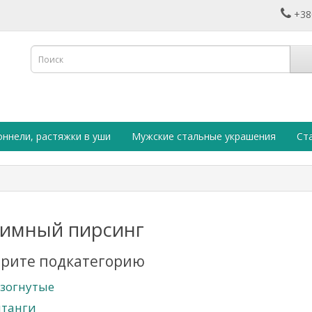
+38
оннели, растяжки в уши
Мужские стальные украшения
Ст
имный пирсинг
рите подкатегорию
зогнутые
танги