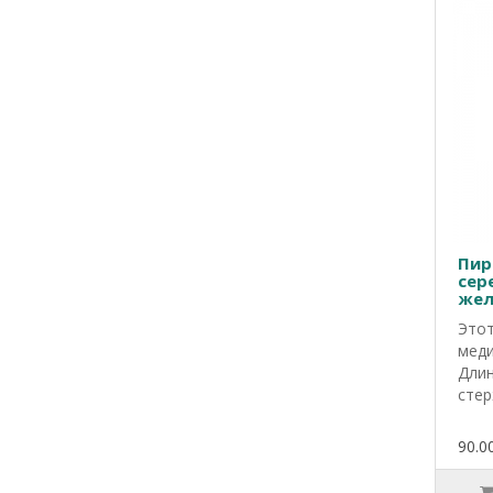
Пир
сер
жел
дли
Этот
меди
Длин
стер
90.00