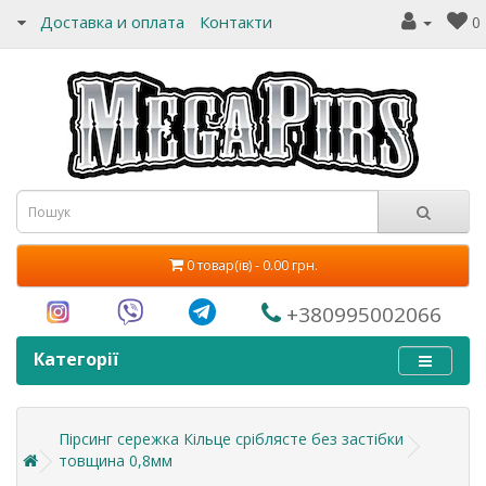
Доставка и оплата
Контакти
0
0 товар(ів) - 0.00 грн.
+380995002066
Категорії
Пірсинг сережка Кільце сріблясте без застібки
товщина 0,8мм