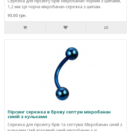
Сережка для пірсингу брів Мікробанан чорний з шипами,
1,2 мм Ця чорна мікробанан-сережка з шипам..
95.00 грн.
Пірсинг сережка в брову септум мікробанан
синій з кульками
Сережка для пірсингу брів та септума Мікробанан синій з
кульками Цей яскравий синій мікробанан з хі..