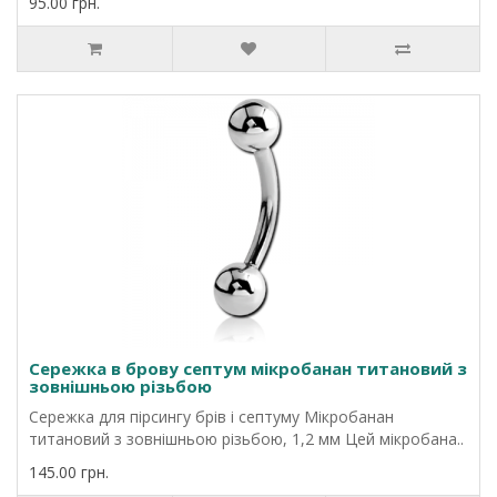
95.00 грн.
Сережка в брову септум мікробанан титановий з
зовнішньою різьбою
Сережка для пірсингу брів і септуму Мікробанан
титановий з зовнішньою різьбою, 1,2 мм Цей мікробана..
145.00 грн.