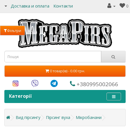
Доставка и оплата
Контакти
0
Фільтри
0 товар(ів) - 0.00 грн.
+380995002066
Категорії
Вид пірсингу
Пірсинг вуха
Мікробанани