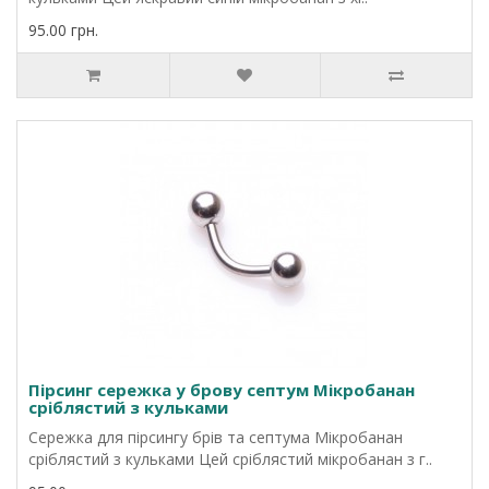
95.00 грн.
Пірсинг сережка у брову септум Мікробанан
сріблястий з кульками
Сережка для пірсингу брів та септума Мікробанан
сріблястий з кульками Цей сріблястий мікробанан з г..