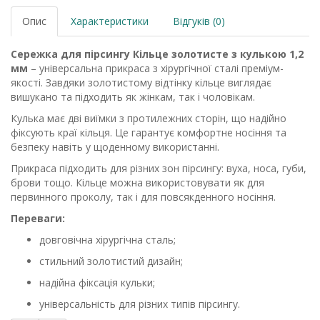
Опис
Характеристики
Відгуків (0)
Сережка для пірсингу Кільце золотисте з кулькою 1,2
мм
– універсальна прикраса з хірургічної сталі преміум-
якості. Завдяки золотистому відтінку кільце виглядає
вишукано та підходить як жінкам, так і чоловікам.
Кулька має дві виїмки з протилежних сторін, що надійно
фіксують краї кільця. Це гарантує комфортне носіння та
безпеку навіть у щоденному використанні.
Прикраса підходить для різних зон пірсингу: вуха, носа, губи,
брови тощо. Кільце можна використовувати як для
первинного проколу, так і для повсякденного носіння.
Переваги:
довговічна хірургічна сталь;
стильний золотистий дизайн;
надійна фіксація кульки;
універсальність для різних типів пірсингу.