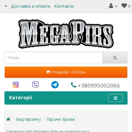
Доставка и оплата
Контакти
0
0 товар(ів) - 0.00 грн.
+380995002066
Категорії
Вид пірсингу
Пірсинг брови
Сережки для пірсингу Кільце золотисте з