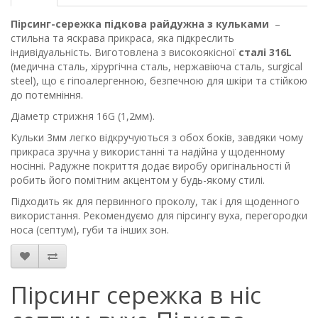
Пірсинг-сережка підкова райдужна з кульками
–
стильна та яскрава прикраса, яка підкреслить
індивідуальність. Виготовлена з високоякісної
сталі 316L
(медична сталь, хірургічна сталь, нержавіюча сталь, surgical
steel), що є гіпоалергенною, безпечною для шкіри та стійкою
до потемніння.
Діаметр стрижня 16G (1,2мм).
Кульки 3мм легко відкручуються з обох боків, завдяки чому
прикраса зручна у використанні та надійна у щоденному
носінні. Радужне покриття додає виробу оригінальності й
робить його помітним акцентом у будь-якому стилі.
Підходить як для первинного проколу, так і для щоденного
використання. Рекомендуємо для пірсингу вуха, перегородки
носа (септум), губи та інших зон.
Пірсинг сережка в ніс