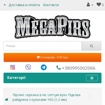
Доставка и оплата
Контакти
0
0 товар(ів) - 0.00 грн.
+380995002066
Категорії
Пірсинг сережка в ніс септум вухо Підкова
райдужна з кульками 16G (1,2 мм)