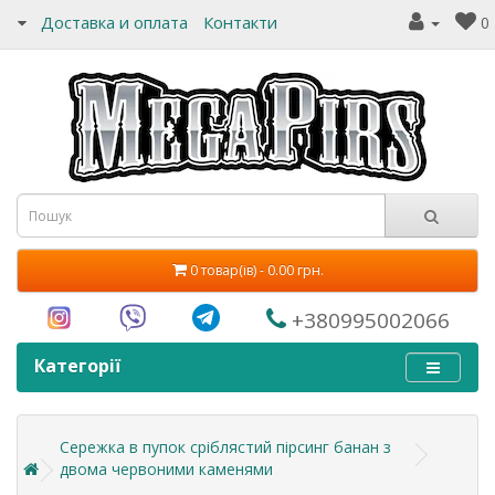
Доставка и оплата
Контакти
0
0 товар(ів) - 0.00 грн.
+380995002066
Категорії
Сережка в пупок сріблястий пірсинг банан з
двома червоними каменями