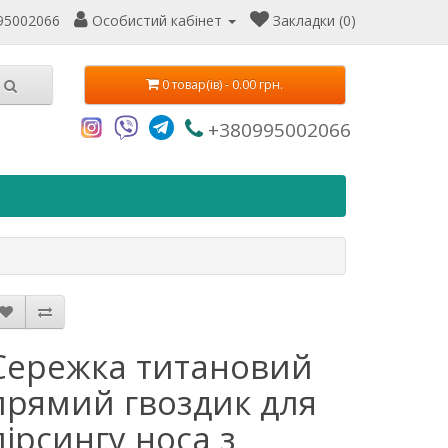
95002066
Особистий кабінет
Закладки (0)
0 товар(ів) - 0.00 грн.
+380995002066
Сережка титановий
прямий гвоздик для
пірсингу носа з