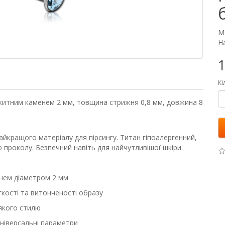
М
На
1
Кі
акитним каменем 2 мм, товщина стрижня 0,8 мм, довжина 8
айкращого матеріалу для пірсингу. Титан гіпоалергенний,
ю проколу. Безпечний навіть для найчутливішої шкіри.
енем діаметром 2 мм
гкості та витонченості образу
-якого стилю
ніверсальні параметри