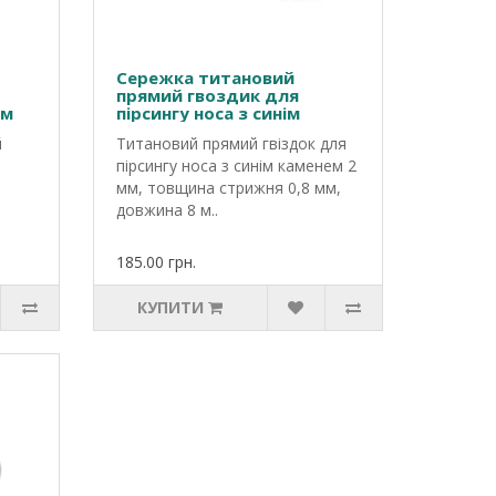
Сережка титановий
прямий гвоздик для
им
пірсингу носа з синім
каменем
й
Титановий прямий гвіздок для
пірсингу носа з синім каменем 2
мм, товщина стрижня 0,8 мм,
довжина 8 м..
185.00 грн.
КУПИТИ