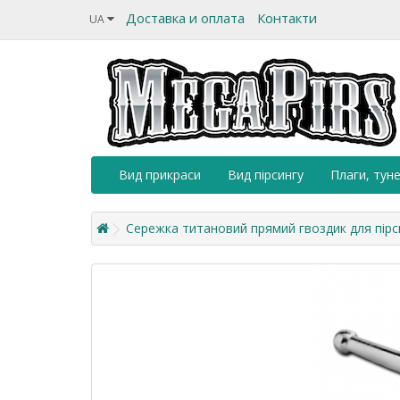
Доставка и оплата
Контакти
UA
Вид прикраси
Вид пірсингу
Плаги, туне
Сережка титановий прямий гвоздик для пірс