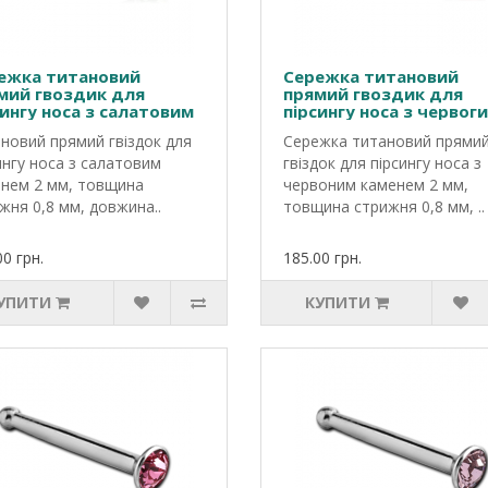
ежка титановий
Сережка титановий
мий гвоздик для
прямий гвоздик для
сингу носа з салатовим
пірсингу носа з червог
енем
каменем
новий прямий гвіздок для
Сережка титановий прями
ингу носа з салатовим
гвіздок для пірсингу носа з
нем 2 мм, товщина
червоним каменем 2 мм,
жня 0,8 мм, довжина..
товщина стрижня 0,8 мм, ..
00 грн.
185.00 грн.
УПИТИ
КУПИТИ