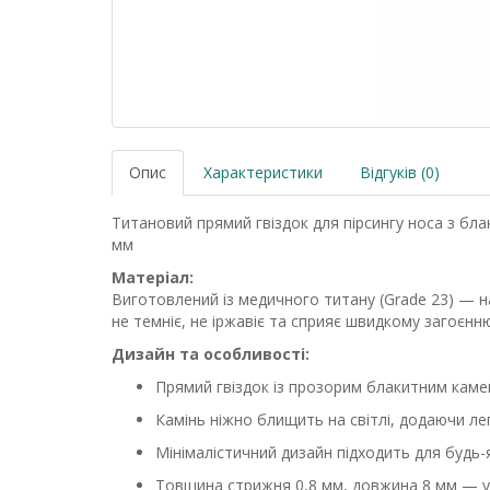
Опис
Характеристики
Відгуків (0)
Титановий прямий гвіздок для пірсингу носа з бл
мм
Матеріал:
Виготовлений із медичного титану (Grade 23) — н
не темніє, не іржавіє та сприяє швидкому загоєнн
Дизайн та особливості:
Прямий гвіздок із прозорим блакитним кам
Камінь ніжно блищить на світлі, додаючи ле
Мінімалістичний дизайн підходить для будь
Товщина стрижня 0,8 мм, довжина 8 мм — у