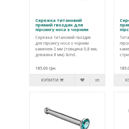
Сережка титановий
Сер
прямий гвоздик для
пря
пірсингу носа з чорним
пір
каменем
кам
Сережка титановий гвоздик
Тита
для пірсингу носа з чорним
пірс
каменем 2 мм (товщина 0,8 мм,
каме
довжина 8 мм) &md..
стри
185.00 грн.
185.
КУПИТИ
К