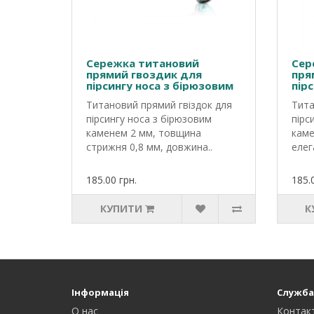
Сережка титановий
Сер
прямий гвоздик для
пря
пірсингу носа з бірюзовим
пір
каменем
кам
Титановий прямий гвіздок для
Тита
пірсингу носа з бірюзовим
пірс
каменем 2 мм, товщина
каме
стрижня 0,8 мм, довжина..
елег
185.00 грн.
185.
КУПИТИ
К
Інформація
Служба
О нас
Контак