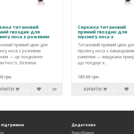
ежка титановий
Сережка титановий
мий гвоздик для
прямий гвоздик для
сингу носа з рожевим
пірсингу носа з
енем
лавандовим каменем
новий прямий цвях для
Титановий прямий цвях дл
ингу носа з рожевим
пірсингу носа з лавандови
нем — це поєднання
каменем — вишукана прикр
антності, безпеки..
що поєднує к..
00 грн.
185.00 грн.
УПИТИ
КУПИТИ
 підтримки
Додатково
ти
Виробники