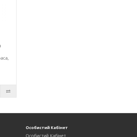
я
м
аса,
Особистий Кабінет
Особистий Кабінет