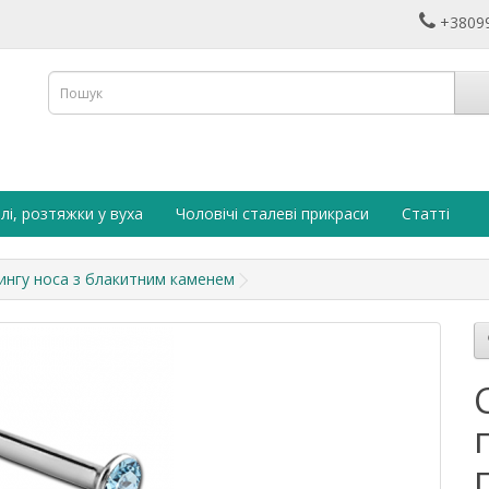
+3809
лі, розтяжки у вуха
Чоловічі сталеві прикраси
Статті
ингу носа з блакитним каменем