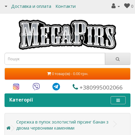
Доставка и оплата
Контакти
0
0 товар(ів) - 0.00 грн.
+380995002066
Категорії
Сережка в пупок золотистий пірсинг банан з
двома червоними каменями