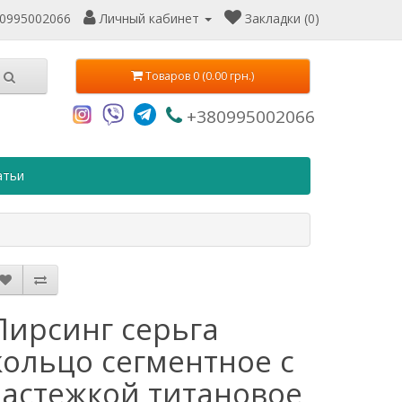
0995002066
Личный кабинет
Закладки (0)
Товаров 0 (0.00 грн.)
+380995002066
атьи
Пирсинг серьга
кольцо сегментное с
застежкой титановое