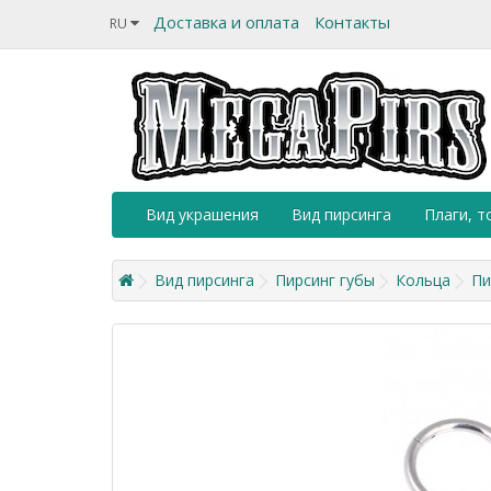
Доставка и оплата
Контакты
RU
Вид украшения
Вид пирсинга
Плаги, т
Вид пирсинга
Пирсинг губы
Кольца
Пи