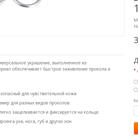
М
Н
3
Д
ниверсальное украшение, выполненное из
ериал обеспечивает быстрое заживление прокола и
езопасный для чувствительной кожи.
Ко
змер для разных видов проколов.
легко защелкивается и фиксируется на кольце.
синга уха, носа, губ и других зон.