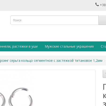
+38
оннели, растяжки в уши
Мужские стальные украшения
Ст
рсинг серьга кольцо сегментное с застежкой титановое 1,2мм