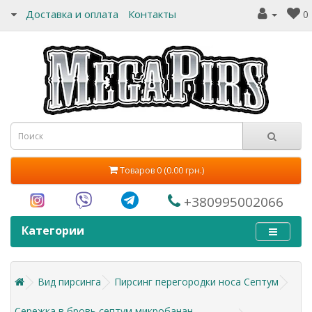
Доставка и оплата
Контакты
0
Товаров 0 (0.00 грн.)
+380995002066
Категории
Вид пирсинга
Пирсинг перегородки носа Септум
Сережка в бровь септум микробанан