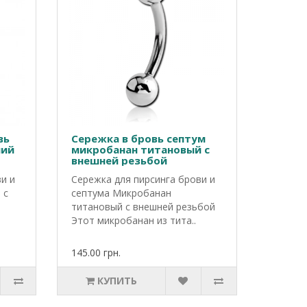
вь
Сережка в бровь септум
ний
микробанан титановый с
внешней резьбой
и и
Сережка для пирсинга брови и
 с
септума Микробанан
титановый с внешней резьбой
Этот микробанан из тита..
145.00 грн.
КУПИТЬ