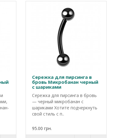
Сережка для пирсинга в
ный
бровь Микробанан черный
с шариками
ви
Сережка для пирсинга в бровь
ами,
— черный микробанан с
нан-
шариками Хотите подчеркнуть
свой стиль с п..
95.00 грн.