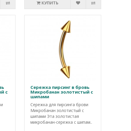
КУПИТЬ
вь
Сережка пирсинг в бровь
й с
Микробанан золотистый с
шипами
ви
Сережка для пирсинга брови
Микробанан золотистый с
шипами Эта золотистая
микробанан-сережка с шипам..