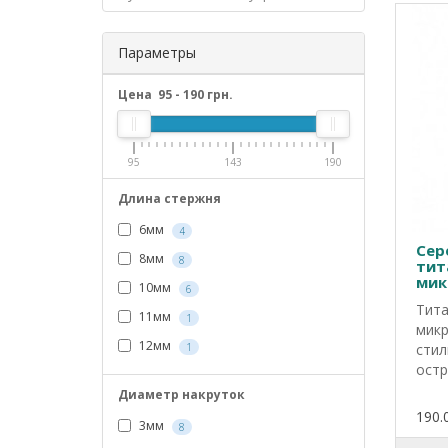
Параметры
Цена
95
-
190
грн.
95
143
190
Длина стержня
6мм
4
Сер
8мм
8
тит
мик
10мм
6
Тита
11мм
1
микр
12мм
1
стил
остр
Диаметр накруток
190.
3мм
8