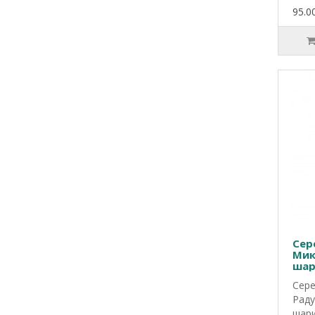
95.00
Сер
Мик
шар
Сере
Раду
шари