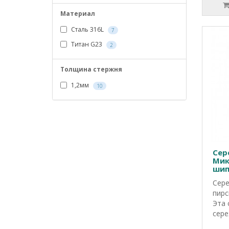
Материал
Сталь 316L
7
Титан G23
2
Толщина стержня
1,2мм
10
Сер
Мик
шип
Сере
пирс
Эта 
сере