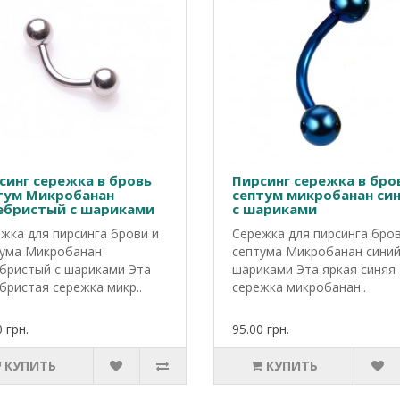
синг сережка в бровь
Пирсинг сережка в бро
тум Микробанан
септум микробанан си
ебристый с шариками
с шариками
жка для пирсинга брови и
Сережка для пирсинга бров
ума Микробанан
септума Микробанан синий
бристый с шариками Эта
шариками Эта яркая синяя
бристая сережка микр..
сережка микробанан..
 грн.
95.00 грн.
КУПИТЬ
КУПИТЬ