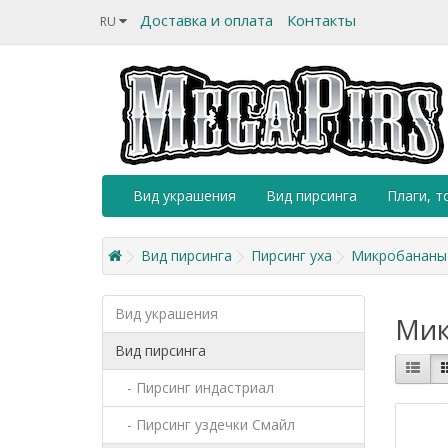
Доставка и оплата
Контакты
RU
Вид украшения
Вид пирсинга
Плаги, т
Вид пирсинга
Пирсинг уха
Микробананы
Вид украшения
Мик
Вид пирсинга
- Пирсинг индастриал
- Пирсинг уздечки Смайл