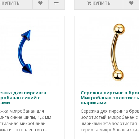
КУПИТЬ
КУПИТЬ
ежка для пирсинга
Сережка пирсинг в бро
робанан синий с
Микробанан золотисты
ами
шариками
жка микробанан для
Сережка для пирсинга бро
инга синие шипы, 1,2 мм
Золотистый Микробанан с
стильная микробанан-
шариками Эта золотистая
жка изготовлена из г..
сережка микробанан из хи..