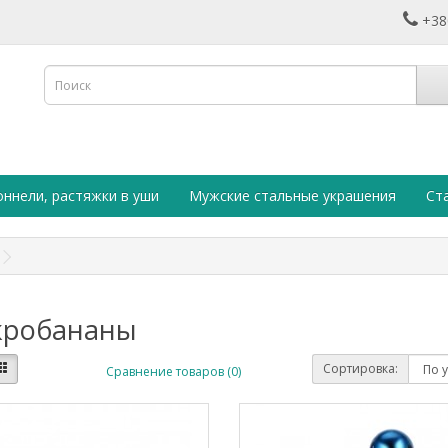
+38
оннели, растяжки в уши
Мужские стальные украшения
Ст
робананы
Сортировка:
Сравнение товаров (0)