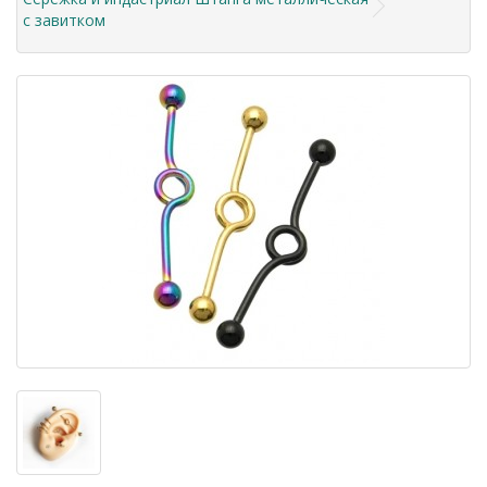
с завитком