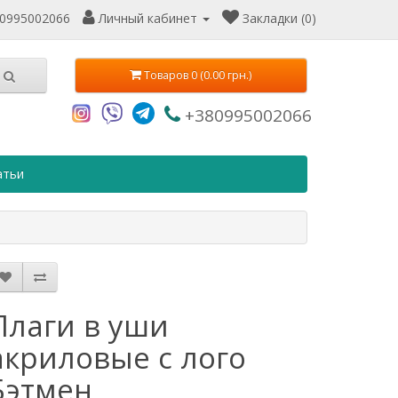
0995002066
Личный кабинет
Закладки (0)
Товаров 0 (0.00 грн.)
+380995002066
атьи
Плаги в уши
акриловые c лого
Бэтмен