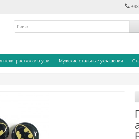
+38
оннели, растяжки в уши
Мужские стальные украшения
Ст