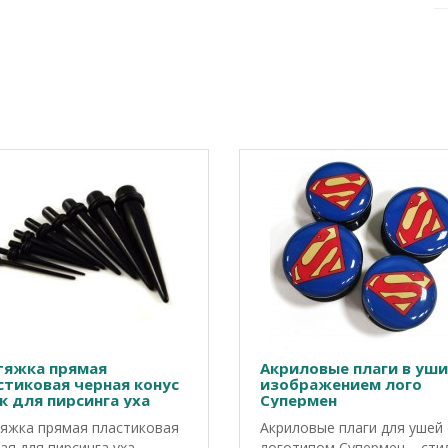
тяжка прямая
Акриловые плаги в уши
стиковая черная конус
изображением лого
к для пирсинга уха
Супермен
яжка прямая пластиковая
Акриловые плаги для ушей 
ая для пирсинга уха —
логотипом Супермен – сти