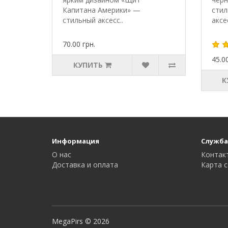
Капитана Америки» —
стил
стильный аксесс..
аксе
70.00 грн.
45.00
КУПИТЬ
К
Информация
Служба
О нас
Контак
Доставка и оплата
Карта с
MegaPirs © 2026