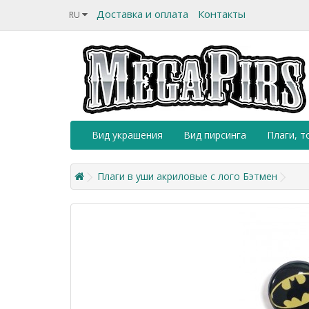
Доставка и оплата
Контакты
RU
Вид украшения
Вид пирсинга
Плаги, т
Плаги в уши акриловые c лого Бэтмен